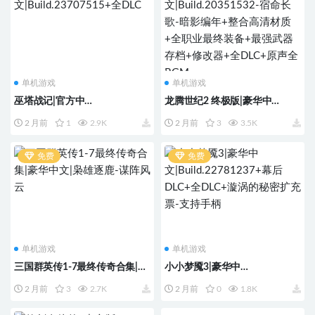
单机游戏
单机游戏
巫塔战记|官方中
龙腾世纪2 终极版|豪华中
文|Build.23707515+全DLC
文|Build.20351532-宿命长歌-暗
2 月前
1
2.9K
2 月前
3
3.5K
影编年+整合高清材质+全职业
最终装备+最强武器存档+修改
器+全DLC+原声全BGM
免费
免费
单机游戏
单机游戏
三国群英传1-7最终传奇合集|豪
小小梦魇3|豪华中
华中文|枭雄逐鹿-谋阵风云
文|Build.22781237+幕后
2 月前
3
2.7K
2 月前
0
1.8K
DLC+全DLC+漩涡的秘密扩充
票-支持手柄