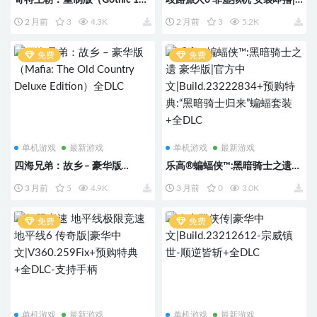
Remake）版本：v168098
豪华中文|V1.0.7.0Fix+预购特典
2 月前
3
4.3K
2 月前
3
5.2K
+全DLC-支持手柄
免费
免费
单机游戏
最新游戏
单机游戏
最新游戏
四海兄弟：故乡 – 豪华版
乐高®蝙蝠侠™:黑暗骑士之遗
（Mafia: The Old Country
豪华版|官方中
3 月前
5
4.9K
3 月前
0
3.0K
Deluxe Edition）全DLC
文|Build.23222834+预购特典:
“黑暗骑士归来”蝙蝠套装+全
DLC
免费
免费
单机游戏
最新游戏
单机游戏
最新游戏