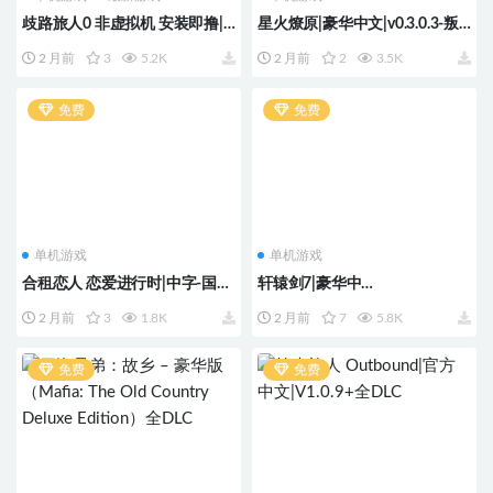
歧路旅人0 非虚拟机 安装即撸|
星火燎原|豪华中文|v0.3.0.3-叛
豪华中文|V1.0.7.0Fix+预购特典
神纪元-黑誓王庭+全DLC
2 月前
3
5.2K
2 月前
2
3.5K
+全DLC-支持手柄
免费
免费
单机游戏
单机游戏
合租恋人 恋爱进行时|中字-国
轩辕剑7|豪华中
语|Build.23249832+全DLC
文|Build.23302510-剑指轩辕-斩
2 月前
3
1.8K
2 月前
7
5.8K
尽苍穹+全DLC
免费
免费