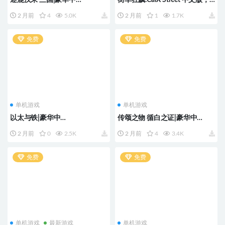
文|Build.23518095+全DLC
版本：v1.13.0
2 月前
4
5.0K
2 月前
1
1.7K
免费
免费
单机游戏
单机游戏
以太与铁|豪华中
传颂之物 循白之证|豪华中
文|Build.23433581+全DLC
文|Build23423644+预购特典
2 月前
0
2.5K
2 月前
4
3.4K
+全DLC
免费
免费
单机游戏
最新游戏
单机游戏