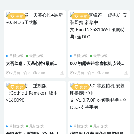
免费
免费
单机游戏
最新游戏
单机游戏
最新游戏
太吾绘卷：天幕心帷+最新
007 初露锋芒 非虚拟机 安装即
v0.84.75正式版
撸|豪华中
2 月前
3
8.0K
2 月前
5
8.8K
文|Build.23531465+预购特典
+全DLC
免费
免费
单机游戏
最新游戏
单机游戏
最新游戏
哥特王朝：重制版（Gothic 1
歧路旅人0 非虚拟机 安装即撸|