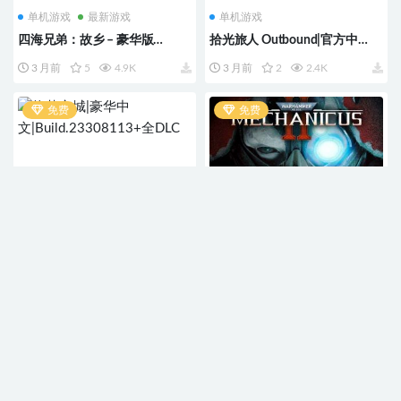
单机游戏
最新游戏
单机游戏
四海兄弟：故乡 – 豪华版
拾光旅人 Outbound|官方中
（Mafia: The Old Country
文|V1.0.9+全DLC
3 月前
5
4.9K
3 月前
2
2.4K
Deluxe Edition）全DLC
免费
免费
单机游戏
单机游戏
终落之城|豪华中
战锤 40,000 机师2|豪华中
文|Build.23308113+全DLC
文|Build.23343896+全DLC
3 月前
2
3.1K
3 月前
3
2.5K
免费
免费