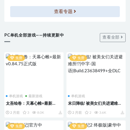
查看专题
PC单机全部游戏——持续更新中
查看全部
免费
免费
单机游戏
最新游戏
单机游戏
太吾绘卷：天幕心帷+最新
末日降临! 被美女们关进避难
v0.84.75正式版
所!?|中字-国
2 月前
3
8.0K
2 月前
2
3.6K
语|Build.23638499+全DLC
免费
免费