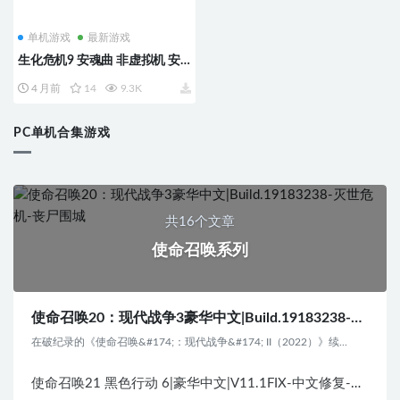
单机游戏
最新游戏
生化危机9 安魂曲 非虚拟机 安
装即撸|豪华中
4 月前
14
9.3K
文|V1.200.000+预购特典+全
DLC+修改器
PC单机合集游戏
共16个文章
使命召唤系列
使命召唤20：现代战争3豪华中文|Build.19183238-灭世危机-丧尸围城
在破纪录的《使命召唤&#174;：现代战争&#174; II（2022）》续...
使命召唤21 黑色行动 6|豪华中文|V11.1FIX-中文修复-铁雨狂澜-破影狂徒+全DLC