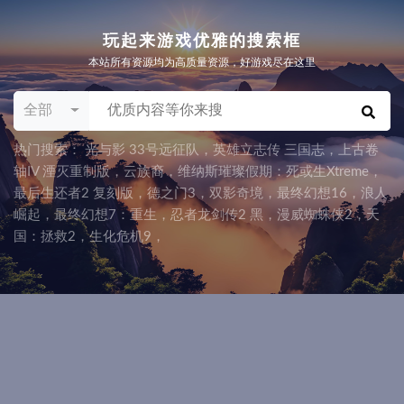
玩起来游戏优雅的搜索框
本站所有资源均为高质量资源，好游戏尽在这里
全部
热门搜索：
光与影 33号远征队
，
英雄立志传 三国志，上古卷
轴IV 湮灭重制版
，
云族裔
，
维纳斯璀璨假期：死或生Xtreme
，
最后生还者2 复刻版
，
德之门3
，
双影奇境
，
最终幻想16
，
浪人
崛起
，
最终幻想7：重生
，
忍者龙剑传2 黑
，
漫威蜘蛛侠2
，
天
国：拯救2
，
生化危机9
，