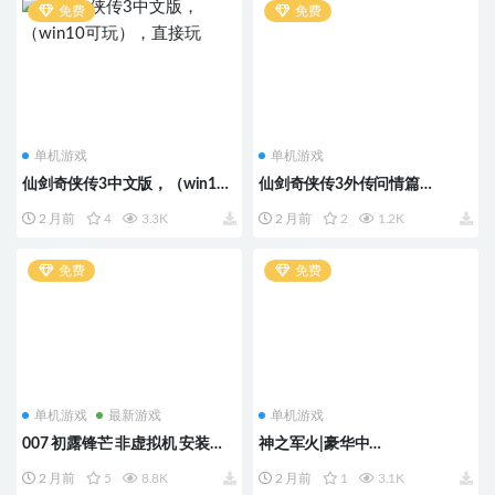
免费
免费
单机游戏
单机游戏
仙剑奇侠传3中文版，（win10
仙剑奇侠传3外传问情篇
可玩），直接玩
（win10可玩）全dlc
2 月前
4
3.3K
2 月前
2
1.2K
免费
免费
单机游戏
最新游戏
单机游戏
007 初露锋芒 非虚拟机 安装即
神之军火|豪华中
撸|豪华中
文|Build.23622298+全DLC
2 月前
5
8.8K
2 月前
1
3.1K
文|Build.23531465+预购特典