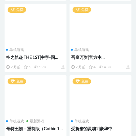
+全DLC
免费
免费
单机游戏
单机游戏
空之轨迹 THE 1ST|中字-国
吾皇万岁|官方中
语|V1.06.3Fix+预购特典+季票
文|Build.23605059+全DLC
2 月前
5
1.9K
2 月前
4
4.3K
+全DLC-支持手柄
免费
免费
单机游戏
最新游戏
单机游戏
哥特王朝：重制版（Gothic 1
受折磨的灵魂2|豪华中
Remake）版本：v168098
文|Build.23358235+预购特典