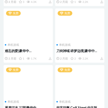
2 月前
3
4.3K
2 月前
1
2.2K
+全DLC
免费
免费
单机游戏
单机游戏
难忘的爱|豪华中
刀剑神域 碎梦边境|豪华中
文|Build.23558171-星夜私语-月
文|Build.22305912-黎明堕落的
2 月前
1
1.7K
2 月前
2
2.2K
光告白+全DLC
诗篇+预购特典+季票+全DLC-支
持手柄
免费
免费
单机游戏
单机游戏
逐鹿汉末 三国|豪华中
街车狂飙.CarX Street 中文版，