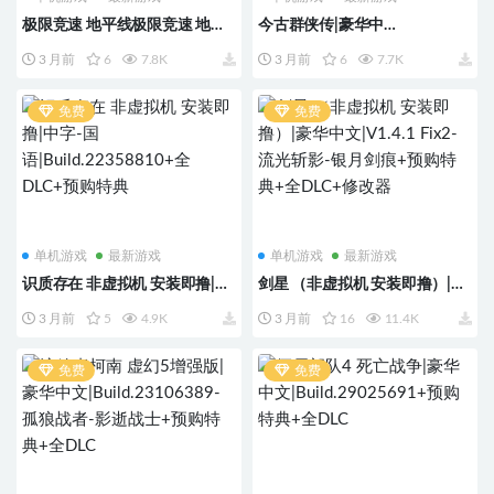
极限竞速 地平线极限竞速 地平
今古群侠传|豪华中
线6 传奇版|豪华中
文|Build.23212612-宗威镇世-顺
3 月前
6
7.8K
3 月前
6
7.7K
文|V360.259Fix+预购特典+全
逆皆斩+全DLC
DLC-支持手柄
免费
免费
单机游戏
最新游戏
单机游戏
最新游戏
识质存在 非虚拟机 安装即撸|中
剑星 （非虚拟机 安装即撸）|豪
字-国语|Build.22358810+全
华中文|V1.4.1 Fix2-流光斩影-银
3 月前
5
4.9K
3 月前
16
11.4K
DLC+预购特典
月剑痕+预购特典+全DLC+修改
器
免费
免费