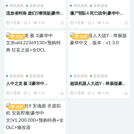
单机游戏
最新游戏
单机游戏
最新游戏
流放者柯南 虚幻5增强版|豪华中
僵尸部队4 死亡战争|豪华中
文|Build.23106389-孤狼战者-影
文|Build.29025691+预购特典
3 月前
4
4.9K
3 月前
3
4.4K
逝战士+预购特典+全DLC
+全DLC
免费
免费
单机游戏
最新游戏
单机游戏
最新游戏
人中之龙 极 3|豪华中
超级机器人大战Y：终极版豪华
文|Build.22369130+预购特典 狂
中文，版本：v1.3.0
4 月前
2
3.1K
4 月前
4
4.4K
妄之徒+全DCL
免费