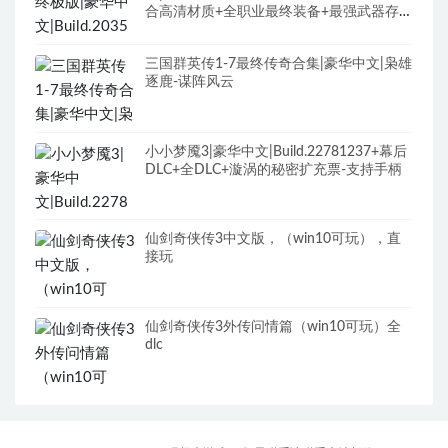
合高清材质+全职业最终装备+最强武器存档
+修改器+全DLC+原声全BGM
三国群英传1-7最终传奇合集|豪华中文|枭雄
逐鹿-谋阵风云
小小梦魇3|豪华中文|Build.22781237+幕后
DLC+全DLC+漩涡的秘密扩充票-支持手柄
仙剑奇侠传3中文版，（win10可玩），直
接玩
仙剑奇侠传3外传问情篇（win10可玩）全
dlc