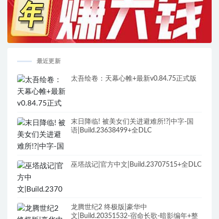
最近更新
太吾绘卷：天幕心帷+最新v0.84.75正式版
末日降临! 被美女们关进避难所!?|中字-国
语|Build.23638499+全DLC
巫塔战记|官方中文|Build.23707515+全DLC
龙腾世纪2 终极版|豪华中
文|Build.20351532-宿命长歌-暗影编年+整