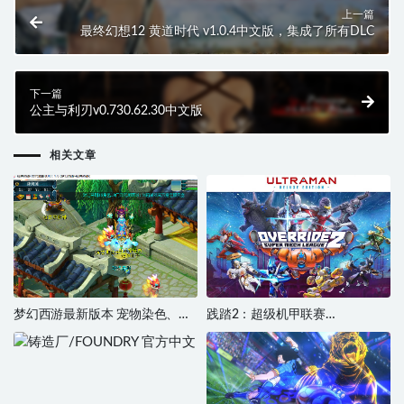
上一篇
最终幻想12 黄道时代 v1.0.4中文版，集成了所有DLC
下一篇
公主与利刃v0.730.62.30中文版
相关文章
梦幻西游最新版本 宠物染色、结
践踏2：超级机甲联赛
婚系统、房屋系统、帮派、帮
（Override2:SuperMechLeague）
战、比武、生死劫、飞升
中文版，集成了所有DLC