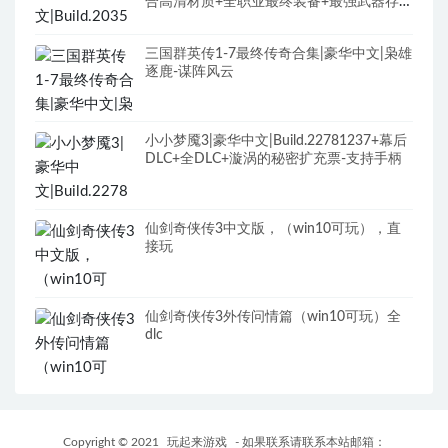
合高清材质+全职业最终装备+最强武器存档
+修改器+全DLC+原声全BGM
三国群英传1-7最终传奇合集|豪华中文|枭雄
逐鹿-谋阵风云
小小梦魇3|豪华中文|Build.22781237+幕后
DLC+全DLC+漩涡的秘密扩充票-支持手柄
仙剑奇侠传3中文版，（win10可玩），直
接玩
仙剑奇侠传3外传问情篇（win10可玩）全
dlc
Copyright © 2021
玩起来游戏
- 如果联系请联系本站邮箱：