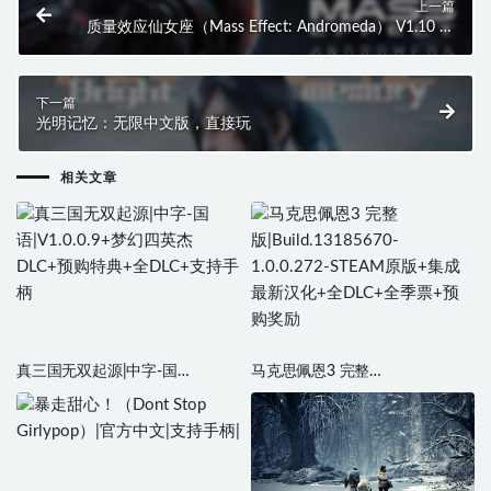
上一篇
质量效应仙女座（Mass Effect: Andromeda） V1.10 全
DLC 汉化中文，直接玩
下一篇
光明记忆：无限中文版，直接玩
相关文章
真三国无双起源|中字-国
马克思佩恩3 完整
语|V1.0.0.9+梦幻四英杰DLC+预
版|Build.13185670-1.0.0.272-
购特典+全DLC+支持手柄
STEAM原版+集成最新汉化+全
DLC+全季票+预购奖励