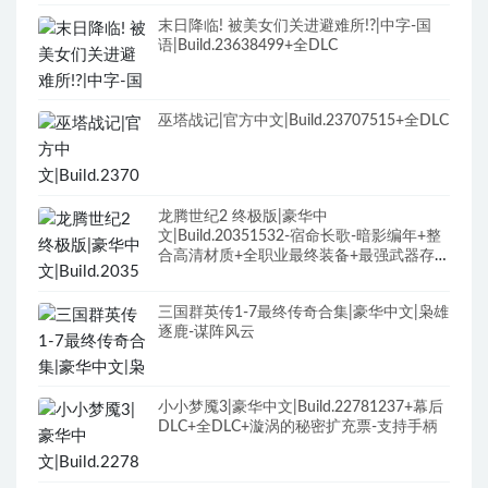
末日降临! 被美女们关进避难所!?|中字-国
语|Build.23638499+全DLC
巫塔战记|官方中文|Build.23707515+全DLC
龙腾世纪2 终极版|豪华中
文|Build.20351532-宿命长歌-暗影编年+整
合高清材质+全职业最终装备+最强武器存档
+修改器+全DLC+原声全BGM
三国群英传1-7最终传奇合集|豪华中文|枭雄
逐鹿-谋阵风云
小小梦魇3|豪华中文|Build.22781237+幕后
DLC+全DLC+漩涡的秘密扩充票-支持手柄