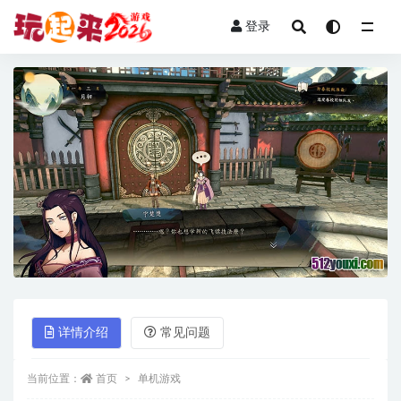
登录
全部
详情介绍
常见问题
当前位置：
首页
单机游戏