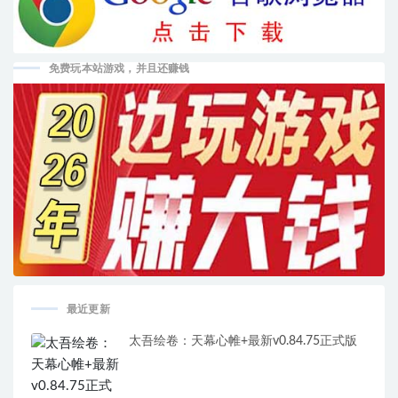
免费玩本站游戏，并且还赚钱
最近更新
太吾绘卷：天幕心帷+最新v0.84.75正式版