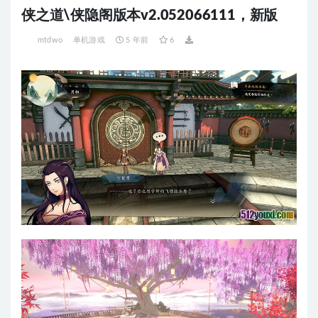
侠之道\侠隐阁版本v2.052066111，新版
mtdwo
单机游戏
5 年前
6