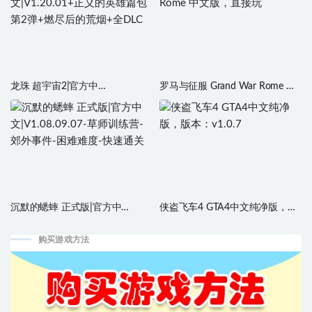
龙珠 超宇宙2|官方中
罗马与征服 Grand War Rome 中
文|V1.20.01+正义的英雄篇包第2
文版，直接玩
弹+燃尽后的荒烟+全DLC
沉默的蟋蟀 正式版|官方中
侠盗飞车4 GTA4中文纯净版，版
文|V1.08.09.07-草师训练营-郊外
本：v1.0.7
事件-困难难度-快速通关
购买游戏方法