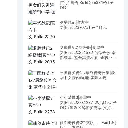
|中字-国语|Build.23638499+全
DLC
巫塔战记|官方中
文|Build.23707515+全DLC
龙腾世纪2 终极版|豪华中
文|Build.20351532-宿命长歌-暗
影编年+整合高清材质+全职业最
终装备+最强武器存档+修改器
+全DLC+原声全BGM
三国群英传1-7最终传奇合集|豪
华中文|枭雄逐鹿-谋阵风云
小小梦魇3|豪华中
文|Build.22781237+幕后DLC+全
DLC+漩涡的秘密扩充票-支持手
柄
仙剑奇侠传3中文版，（win10可