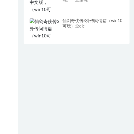
玩），直接玩
仙剑奇侠传3外传问情篇（win10
可玩）全dlc