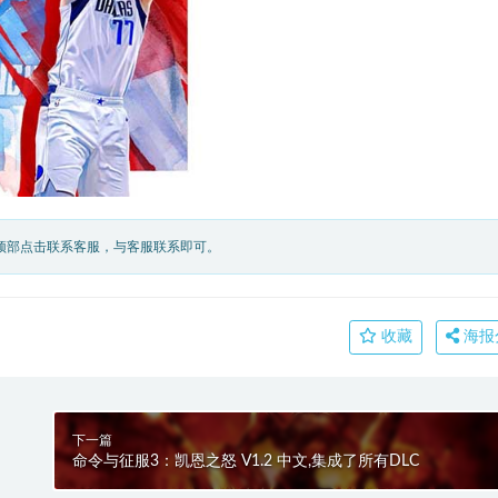
顶部点击联系客服，与客服联系即可。
收藏
海报
篇
下一篇
有
命令与征服3：凯恩之怒 V1.2 中文,集成了所有DLC
玩