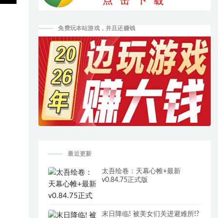
免费玩本站游戏，并且还赚钱
最近更新
太吾绘卷：天幕心帷+最新
v0.84.75正式版
末日降临! 被美女们关进避难所!?