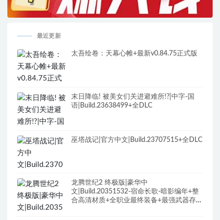
最近更新
太吾绘卷：天幕心帷+最新v0.84.75正式版
末日降临! 被美女们关进避难所!?|中字-国
语|Build.23638499+全DLC
巫塔战记|官方中文|Build.23707515+全DLC
龙腾世纪2 终极版|豪华中
文|Build.20351532-宿命长歌-暗影编年+整
合高清材质+全职业最终装备+最强武器存档
+修改器+全DLC+原声全BGM