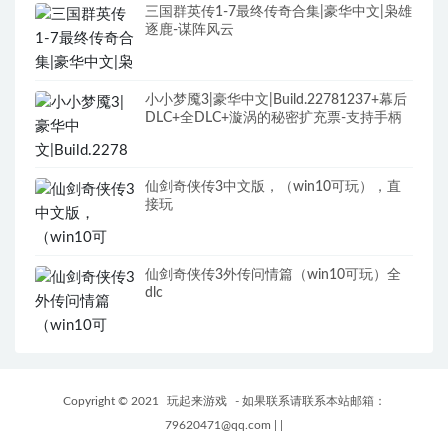
三国群英传1-7最终传奇合集|豪华中文|枭雄
逐鹿-谋阵风云
小小梦魇3|豪华中文|Build.22781237+幕后
DLC+全DLC+漩涡的秘密扩充票-支持手柄
仙剑奇侠传3中文版，（win10可玩），直
接玩
仙剑奇侠传3外传问情篇（win10可玩）全
dlc
Copyright © 2021
玩起来游戏
- 如果联系请联系本站邮箱：
79620471@qq.com
|
|