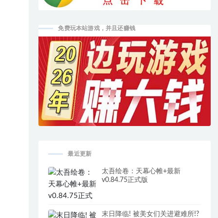
免费玩本站游戏，并且还赚钱
最近更新
太吾绘卷：天幕心帷+最新
v0.84.75正式版
末日降临! 被美女们关进避难所!?