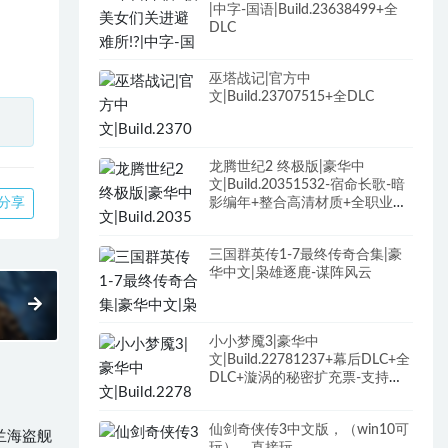
|中字-国语|Build.23638499+全
DLC
巫塔战记|官方中
文|Build.23707515+全DLC
龙腾世纪2 终极版|豪华中
文|Build.20351532-宿命长歌-暗
分享
影编年+整合高清材质+全职业最
终装备+最强武器存档+修改器
+全DLC+原声全BGM
三国群英传1-7最终传奇合集|豪
华中文|枭雄逐鹿-谋阵风云
小小梦魇3|豪华中
文|Build.22781237+幕后DLC+全
DLC+漩涡的秘密扩充票-支持手
柄
仙剑奇侠传3中文版，（win10可