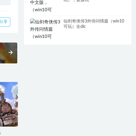
玩），直接玩
仙剑奇侠传3外传问情篇（win10
分享
可玩）全dlc
）
玩