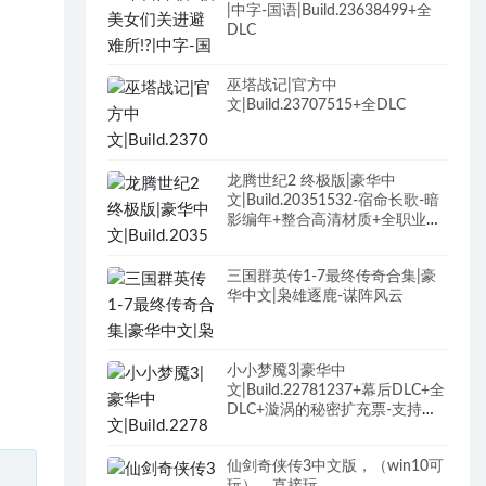
|中字-国语|Build.23638499+全
DLC
巫塔战记|官方中
文|Build.23707515+全DLC
龙腾世纪2 终极版|豪华中
文|Build.20351532-宿命长歌-暗
影编年+整合高清材质+全职业最
终装备+最强武器存档+修改器
+全DLC+原声全BGM
三国群英传1-7最终传奇合集|豪
华中文|枭雄逐鹿-谋阵风云
小小梦魇3|豪华中
文|Build.22781237+幕后DLC+全
DLC+漩涡的秘密扩充票-支持手
柄
仙剑奇侠传3中文版，（win10可