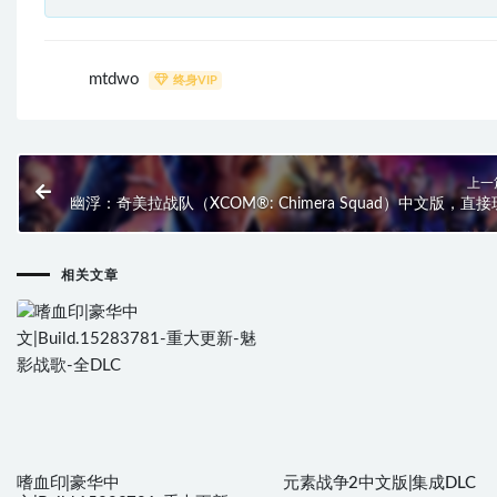
mtdwo
终身VIP
上一
幽浮：奇美拉战队（XCOM®: Chimera Squad）中文版，直接
相关文章
嗜血印|豪华中
元素战争2中文版|集成DLC