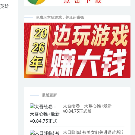
的英雄
免费玩本站游戏，并且还赚钱
最近更新
太吾绘卷：天幕心帷+最新
v0.84.75正式版
末日降临! 被美女们关进避难所!?