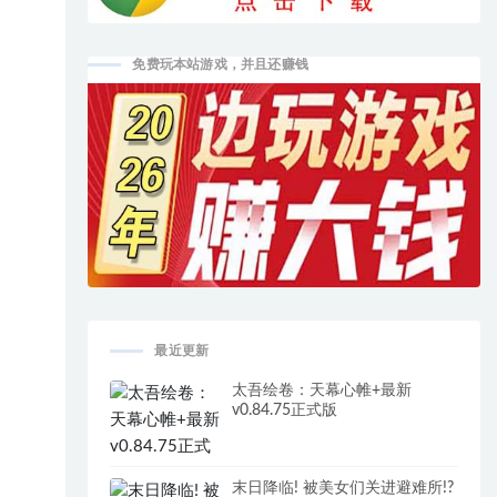
免费玩本站游戏，并且还赚钱
最近更新
太吾绘卷：天幕心帷+最新
v0.84.75正式版
末日降临! 被美女们关进避难所!?