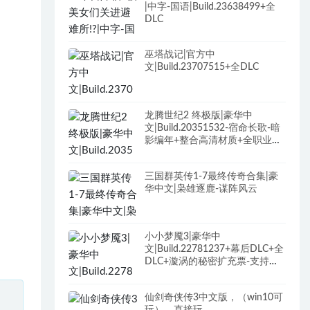
|中字-国语|Build.23638499+全
DLC
巫塔战记|官方中
文|Build.23707515+全DLC
龙腾世纪2 终极版|豪华中
文|Build.20351532-宿命长歌-暗
影编年+整合高清材质+全职业最
终装备+最强武器存档+修改器
+全DLC+原声全BGM
三国群英传1-7最终传奇合集|豪
华中文|枭雄逐鹿-谋阵风云
小小梦魇3|豪华中
文|Build.22781237+幕后DLC+全
DLC+漩涡的秘密扩充票-支持手
柄
仙剑奇侠传3中文版，（win10可