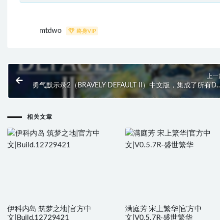
mtdwo
终身VIP
上一
勇气默示录2（BRAVELY DEFAULT II）中文版，集成了所有DL
直接
相关文章
伊科内岛 筑梦之地|官方中
满庭芳 宋上繁华|官方中
文|Build.12729421
文|V0.5.7R-盛世繁华