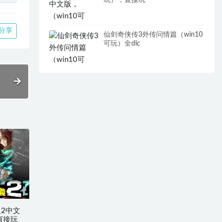
玩），直接玩
分享
仙剑奇侠传3外传问情篇（win10
可玩）全dlc
2中文
，直接玩