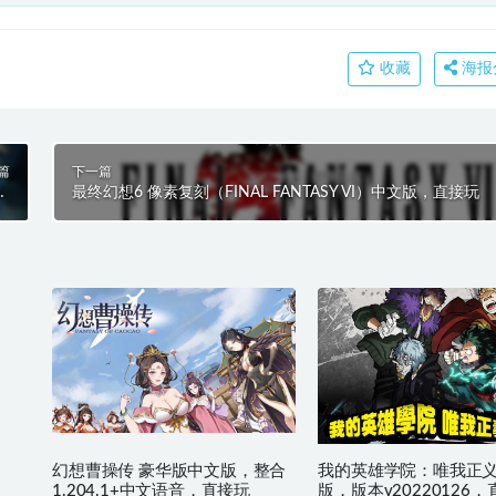
收藏
海报
篇
下一篇
C
最终幻想6 像素复刻（FINAL FANTASY VI）中文版，直接玩
玩
幻想曹操传 豪华版中文版，整合
我的英雄学院：唯我正义
1.204.1+中文语音，直接玩
版，版本v20220126