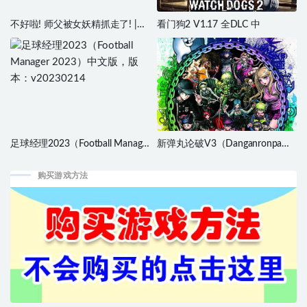
不好啦! 师父被女妖精抓走了! |豪
看门狗2 V1.17 全DLC 中
华中文|Build.21794204-宿命回
眸-缘起今生+全DLC
足球经理2023（Football Manager
新弹丸论破V3（Danganronpa
2023）中文版，版本：
V3: Killing Harmony）中文版集成
v20230214
了1.1升级档，直接玩
购买游戏方法