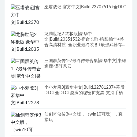
巫塔战记|官方中文|Build.23707515+全DLC
龙腾世纪2 终极版|豪华中
文|Build.20351532-宿命长歌-暗影编年+整
合高清材质+全职业最终装备+最强武器存档
+修改器+全DLC+原声全BGM
三国群英传1-7最终传奇合集|豪华中文|枭雄
逐鹿-谋阵风云
小小梦魇3|豪华中文|Build.22781237+幕后
DLC+全DLC+漩涡的秘密扩充票-支持手柄
仙剑奇侠传3中文版，（win10可玩），直
接玩