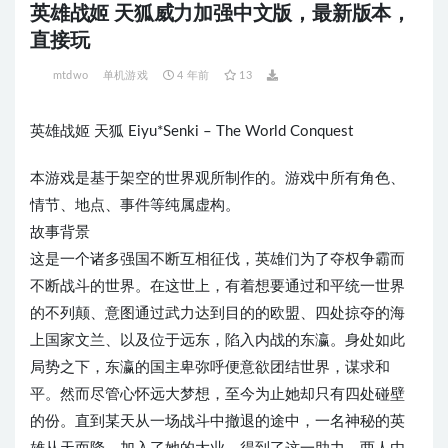
英雄战姬 天狐威力加强中文版，最新版本，
直接玩
mtdwo
单机游戏
4 年前
13
英雄战姬 天狐 Eiyu*Senki – The World Conquest
本游戏是基于架空的世界观所制作的。游戏中所有角色、
情节、地点、事件等纯属虚构。
故事背景
这是一个诸多强国不断互相征伐，英雄们为了夺权争霸而
不断战斗的世界。在这世上，有着想要通过和平统一世界
的不列颠、意图通过武力达到目的的欧盟、四处掠夺的海
上国家文兰、以及位于远东，陷入内战的东瀛。身处如此
局势之下，东瀛的国主卑弥呼便意欲团结世界，谋求和
平。然而尽管心怀远大梦想，至今为止她却只有四处碰壁
的份。直到某天从一场战斗中撤退的途中，一名神秘的英