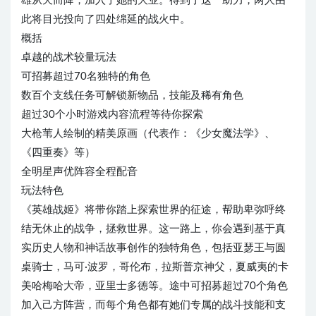
雄从天而降，加入了她的大业。得到了这一助力，两人由
此将目光投向了四处绵延的战火中。
概括
卓越的战术较量玩法
可招募超过70名独特的角色
数百个支线任务可解锁新物品，技能及稀有角色
超过30个小时游戏内容流程等待你探索
大枪苇人绘制的精美原画（代表作：《少女魔法学》、
《四重奏》等）
全明星声优阵容全程配音
玩法特色
《英雄战姬》将带你踏上探索世界的征途，帮助卑弥呼终
结无休止的战争，拯救世界。这一路上，你会遇到基于真
实历史人物和神话故事创作的独特角色，包括亚瑟王与圆
桌骑士，马可·波罗，哥伦布，拉斯普京神父，夏威夷的卡
美哈梅哈大帝，亚里士多德等。途中可招募超过70个角色
加入己方阵营，而每个角色都有她们专属的战斗技能和支