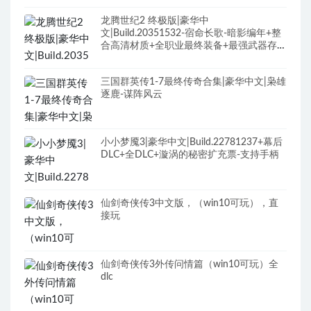
龙腾世纪2 终极版|豪华中
文|Build.20351532-宿命长歌-暗影编年+整
合高清材质+全职业最终装备+最强武器存档
+修改器+全DLC+原声全BGM
三国群英传1-7最终传奇合集|豪华中文|枭雄
逐鹿-谋阵风云
小小梦魇3|豪华中文|Build.22781237+幕后
DLC+全DLC+漩涡的秘密扩充票-支持手柄
仙剑奇侠传3中文版，（win10可玩），直
接玩
仙剑奇侠传3外传问情篇（win10可玩）全
dlc