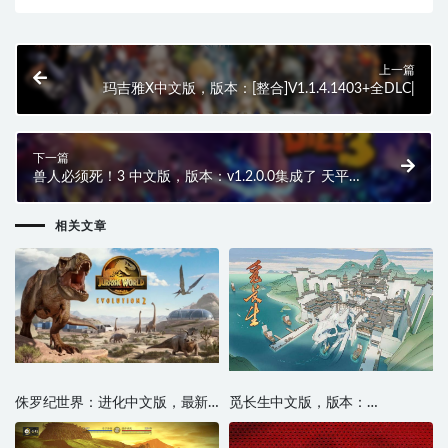
上一篇
玛吉雅X中文版，版本：[整合]V1.1.4.1403+全DLC|
下一篇
兽人必须死！3 中文版，版本：v1.2.0.0集成了 天平倾
斜DLC
相关文章
侏罗纪世界：进化中文版，最新
觅长生中文版，版本：
版本，直接玩
V9.1.127+MOD加强版，直接玩