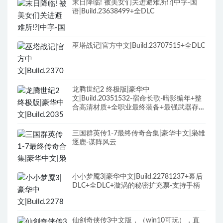
末日降临! 被美女们关进避难所!?|中字-国
语|Build.23638499+全DLC
巫塔战记|官方中文|Build.23707515+全DLC
龙腾世纪2 终极版|豪华中
文|Build.20351532-宿命长歌-暗影编年+整
合高清材质+全职业最终装备+最强武器存档
+修改器+全DLC+原声全BGM
三国群英传1-7最终传奇合集|豪华中文|枭雄
逐鹿-谋阵风云
小小梦魇3|豪华中文|Build.22781237+幕后
DLC+全DLC+漩涡的秘密扩充票-支持手柄
仙剑奇侠传3中文版，（win10可玩），直