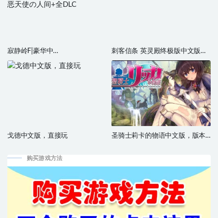
寂静岭F|豪华中
刺客信条 英灵殿终极版中文版，
文|Build.19635861+预购特典-恶
版本：V1.7.0+全DLC
天使の人间+全DLC
戈德中文版，直接玩
圣骑士莉卡的物语中文版，版本
[更新]V1.17+DLC+集成插件
购买游戏方法