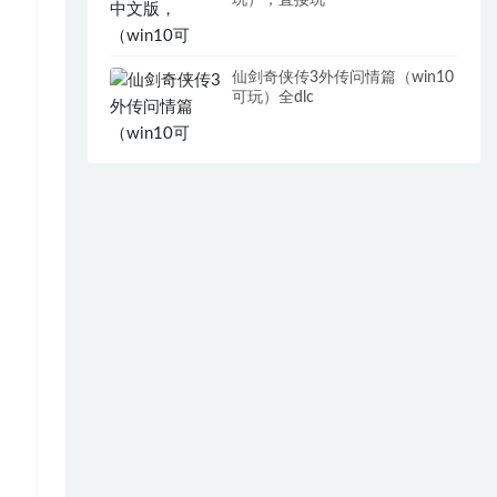
玩），直接玩
仙剑奇侠传3外传问情篇（win10
可玩）全dlc