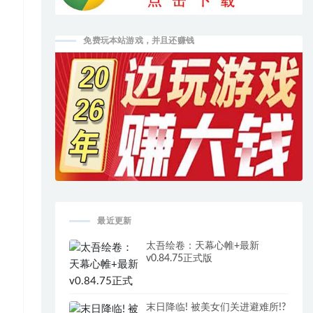
免费玩本站游戏，并且还赚钱
最近更新
太吾绘卷：天幕心帷+最新
v0.84.75正式版
末日降临! 被美女们关进避难所!?