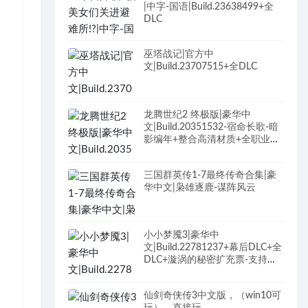
|中字-国语|Build.23638499+全
DLC
巫塔战记|官方中
文|Build.23707515+全DLC
龙腾世纪2 终极版|豪华中
文|Build.20351532-宿命长歌-暗
影编年+整合高清材质+全职业最
终装备+最强武器存档+修改器
+全DLC+原声全BGM
三国群英传1-7最终传奇合集|豪
华中文|枭雄逐鹿-谋阵风云
小小梦魇3|豪华中
文|Build.22781237+幕后DLC+全
DLC+漩涡的秘密扩充票-支持手
柄
仙剑奇侠传3中文版，（win10可