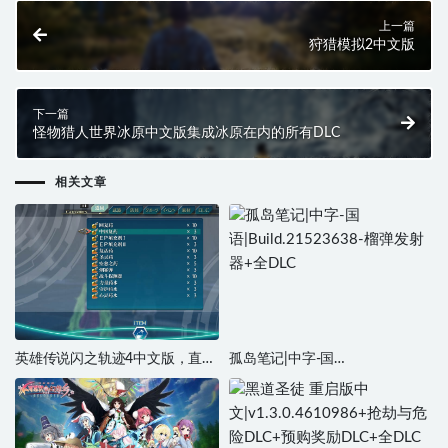
上一篇
狩猎模拟2中文版
下一篇
怪物猎人世界冰原中文版集成冰原在内的所有DLC
相关文章
英雄传说闪之轨迹4中文版，直接
孤岛笔记|中字-国
玩
语|Build.21523638-榴弹发射器
+全DLC