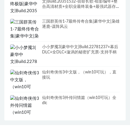
文|Build.20351532-宿命长歌-暗影编年+整
合高清材质+全职业最终装备+最强武器存档
+修改器+全DLC+原声全BGM
三国群英传1-7最终传奇合集|豪华中文|枭雄
逐鹿-谋阵风云
小小梦魇3|豪华中文|Build.22781237+幕后
DLC+全DLC+漩涡的秘密扩充票-支持手柄
仙剑奇侠传3中文版，（win10可玩），直
接玩
仙剑奇侠传3外传问情篇（win10可玩）全
dlc