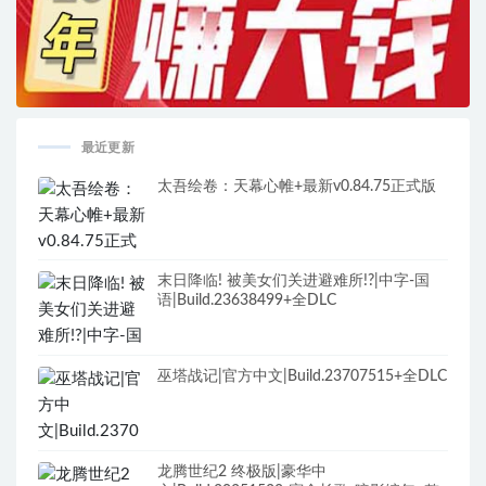
最近更新
太吾绘卷：天幕心帷+最新v0.84.75正式版
末日降临! 被美女们关进避难所!?|中字-国
语|Build.23638499+全DLC
巫塔战记|官方中文|Build.23707515+全DLC
龙腾世纪2 终极版|豪华中