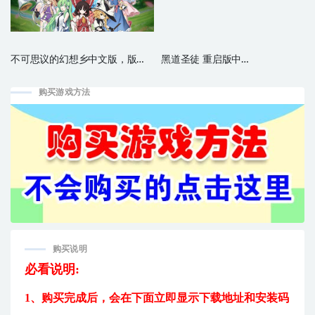
不可思议的幻想乡中文版，版
黑道圣徒 重启版中
本：V1.0.5完整版
文|v1.3.0.4610986+抢劫与危险
DLC+预购奖励DLC+全DLC
购买游戏方法
购买说明
必看说明:
1、购买完成后，
会在下面立即显示下载地址和安装码