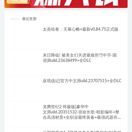
最近更新
太吾绘卷：天幕心帷+最新v0.84.75正式版
末日降临! 被美女们关进避难所!?|中字-国
语|Build.23638499+全DLC
巫塔战记|官方中文|Build.23707515+全DLC
龙腾世纪2 终极版|豪华中
文|Build.20351532-宿命长歌-暗影编年+整
合高清材质+全职业最终装备+最强武器存档
+修改器+全DLC+原声全BGM