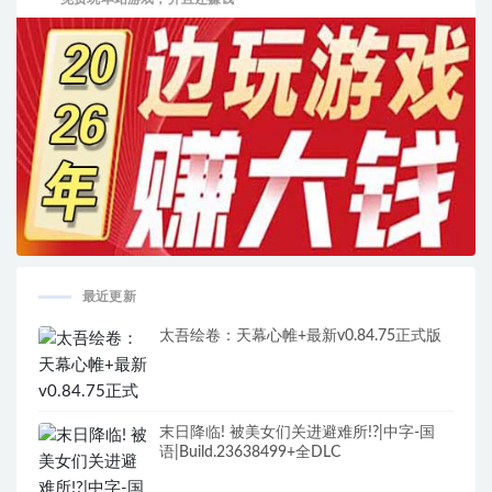
最近更新
太吾绘卷：天幕心帷+最新v0.84.75正式版
末日降临! 被美女们关进避难所!?|中字-国
语|Build.23638499+全DLC