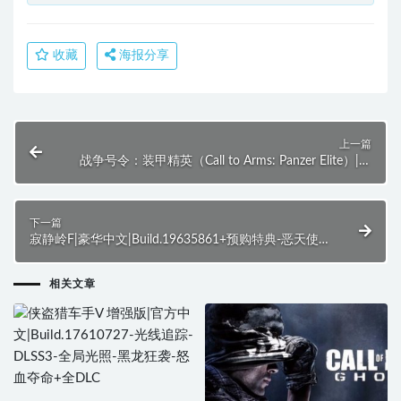
收藏
海报分享
上一篇
战争号令：装甲精英（Call to Arms: Panzer Elite）|官
方中文
下一篇
寂静岭F|豪华中文|Build.19635861+预购特典-恶天使
の人间+全DLC
相关文章