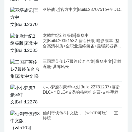
巫塔战记|官方中文|Build.23707515+全DLC
龙腾世纪2 终极版|豪华中
文|Build.20351532-宿命长歌-暗影编年+整
合高清材质+全职业最终装备+最强武器存档
+修改器+全DLC+原声全BGM
三国群英传1-7最终传奇合集|豪华中文|枭雄
逐鹿-谋阵风云
小小梦魇3|豪华中文|Build.22781237+幕后
DLC+全DLC+漩涡的秘密扩充票-支持手柄
仙剑奇侠传3中文版，（win10可玩），直
接玩