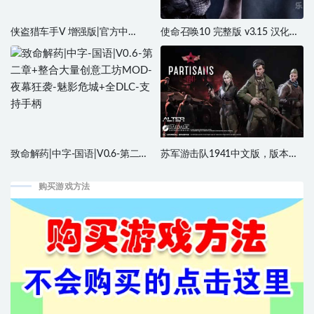
侠盗猎车手V 增强版|官方中
使命召唤10 完整版 v3.15 汉化中
文|Build.17610727-光线追踪-
文
DLSS3-全局光照-黑龙狂袭-怒血
夺命+全DLC
致命解药|中字-国语|V0.6-第二章
苏军游击队1941中文版，版本：
+整合大量创意工坊MOD-夜幕狂
v1.1.05，直接玩
袭-魅影危城+全DLC-支持手柄
购买游戏方法