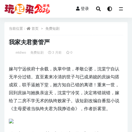
登录
全部
当前位置：
首页
免费短剧
我家夫君妻管严
mtdwo
免费短剧
3 月前
0
嫁与宁远侯府十余载，执掌中馈，孝敬公婆，沈棠宁自认
无半分过错。直至素来冷清的世子与已成弟媳的庶妹勾搭
成双，联手逼她下堂，她方知自己错的离谱！重来一世，
回到庶妹与她换亲这天，沈棠宁冷笑，决定将错就错，嫁
给了二房不学无术的纨绔败家子。该短剧改编自番茄小说
《主母爱谁当纨绔夫君为我挣诰命》，作者折雾里。