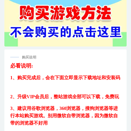
购买说明
必看说明:
1、购买完成后，
会在下面立即显示下载地址和安装码
2、升级VIP会员后，
整站游戏全部可以下载，免费玩
3、建议用
谷歌浏览器，360浏览器，搜狗浏览器等进
行本站购买游戏。
别用微软自带浏览器，因为微软自
带的浏览器不好用