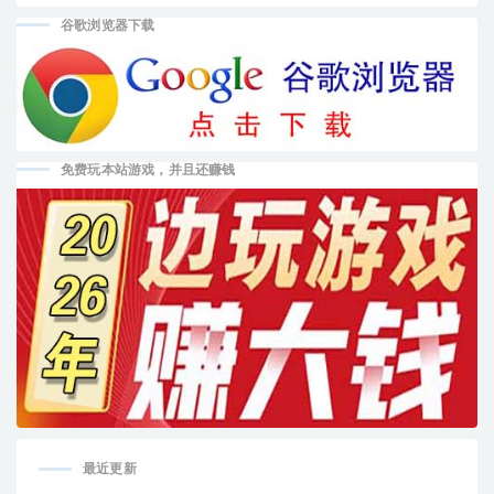
谷歌浏览器下载
免费玩本站游戏，并且还赚钱
最近更新