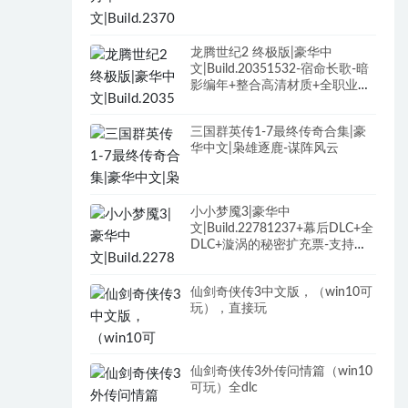
龙腾世纪2 终极版|豪华中
文|Build.20351532-宿命长歌-暗
影编年+整合高清材质+全职业最
终装备+最强武器存档+修改器
+全DLC+原声全BGM
三国群英传1-7最终传奇合集|豪
华中文|枭雄逐鹿-谋阵风云
小小梦魇3|豪华中
文|Build.22781237+幕后DLC+全
DLC+漩涡的秘密扩充票-支持手
柄
仙剑奇侠传3中文版，（win10可
玩），直接玩
仙剑奇侠传3外传问情篇（win10
可玩）全dlc