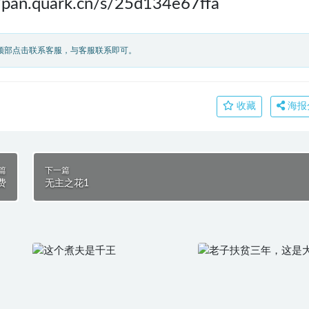
//pan.quark.cn/s/25d134e67ffa
顶部点击联系客服，与客服联系即可。
收藏
海报
篇
下一篇
费
无主之花1