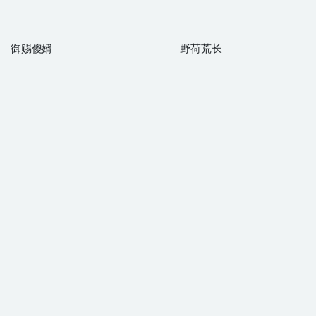
御赐傻婿
野荷荒长