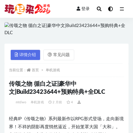
登录
全部
详情介绍
常见问题
当前位置：
首页
单机游戏
传颂之物 循白之证|豪华中
文|Build23423644+预购特典+全DLC
mtdwo
单机游戏
2 月前
4
经典IP《传颂之物》系列最新作以RPG形式登场，走向新境
界！不祥的阴影再度悄然逼近，开始笼罩大国「大和」。