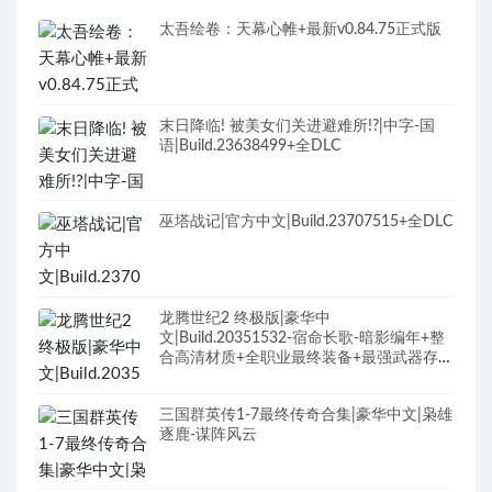
太吾绘卷：天幕心帷+最新v0.84.75正式版
末日降临! 被美女们关进避难所!?|中字-国
语|Build.23638499+全DLC
巫塔战记|官方中文|Build.23707515+全DLC
龙腾世纪2 终极版|豪华中
文|Build.20351532-宿命长歌-暗影编年+整
合高清材质+全职业最终装备+最强武器存档
+修改器+全DLC+原声全BGM
三国群英传1-7最终传奇合集|豪华中文|枭雄
逐鹿-谋阵风云