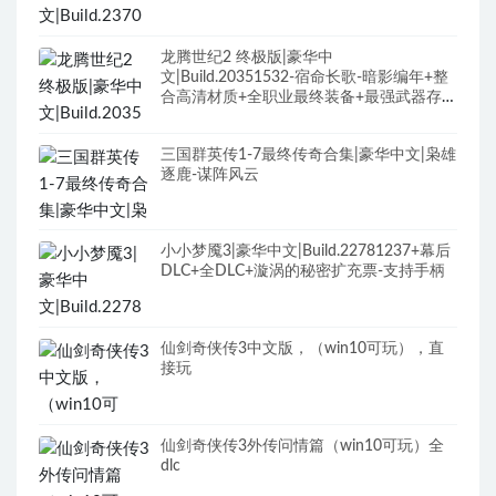
龙腾世纪2 终极版|豪华中
文|Build.20351532-宿命长歌-暗影编年+整
合高清材质+全职业最终装备+最强武器存档
+修改器+全DLC+原声全BGM
三国群英传1-7最终传奇合集|豪华中文|枭雄
逐鹿-谋阵风云
小小梦魇3|豪华中文|Build.22781237+幕后
DLC+全DLC+漩涡的秘密扩充票-支持手柄
仙剑奇侠传3中文版，（win10可玩），直
接玩
仙剑奇侠传3外传问情篇（win10可玩）全
dlc