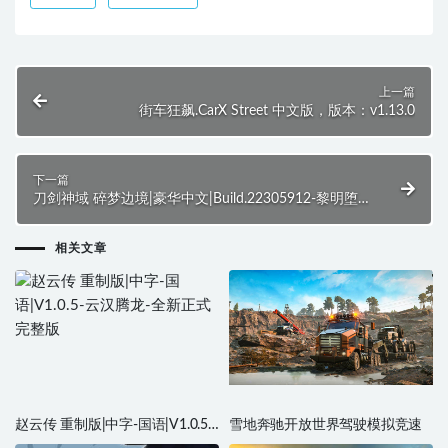
上一篇
街车狂飙.CarX Street 中文版，版本：v1.13.0
下一篇
刀剑神域 碎梦边境|豪华中文|Build.22305912-黎明堕
落的诗篇+预购特典+季票+全DLC-支持手柄
相关文章
赵云传 重制版|中字-国语|V1.0.5-
雪地奔驰开放世界驾驶模拟竞速
云汉腾龙-全新正式完整版