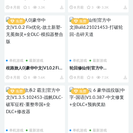
573303-破碎理想国+全DLC+预
辑版|豪华中
8 月前
1
3.3K
8 月前
3
3.3K
购奖励+原生带-数字画册+中篇
文|Build.21002649+预购特典
小说
+全DLC
免费
免费
单机游戏
最新游戏
单机游戏
最新游戏
歧路旅人0|豪华中文|V1.0.2 Fix
轮回修仙传|官方中
优化-故土新塑-无冕御灵+全
文|Build.21021453-打破轮回-击
8 月前
8
5.6K
8 月前
8
7.1K
DLC-模拟器整合版
碎天道
免费
免费
单机游戏
最新游戏
单机游戏
最新游戏