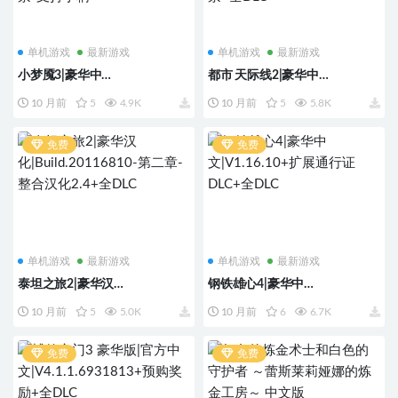
单机游戏
最新游戏
单机游戏
最新游戏
小梦魇3|豪华中
都市 天际线2|豪华中
文|Build.20188271+预购特典
文|V1.3.5F1-重大更新-天成之
10 月前
5
4.9K
10 月前
5
5.8K
+全DLC+漩涡的秘密扩充票-支
境-盛世华庭+预购特典+季票+全
持手柄
DLC
免费
免费
单机游戏
最新游戏
单机游戏
最新游戏
泰坦之旅2|豪华汉
钢铁雄心4|豪华中
化|Build.20116810-第二章-整合
文|V1.16.10+扩展通行证
10 月前
5
5.0K
10 月前
6
6.7K
汉化2.4+全DLC
DLC+全DLC
免费
免费