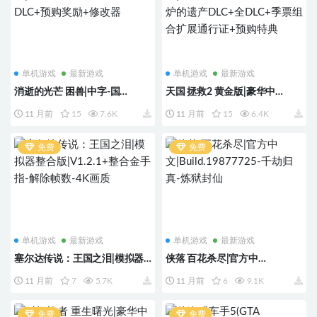
单机游戏
最新游戏
单机游戏
最新游戏
消逝的光芒 困兽|中字-国
天国 拯救2 黄金版|豪华中
语|Build.20023173-1.2.0+全
文|Build.19774639-1.4+锻炉的
11 月前
15
7.6K
11 月前
15
6.4K
DLC+预购奖励+修改器
遗产DLC+全DLC+季票组合扩展
通行证+预购特典
免费
免费
单机游戏
最新游戏
单机游戏
最新游戏
塞尔达传说：王国之泪|模拟器
侠落 百花杀尽|官方中
整合版|V1.2.1+整合金手指-解除
文|Build.19877725-千劫归真-炼
11 月前
7
5.7K
11 月前
6
9.1K
帧数-4K画质
狱封仙
免费
免费