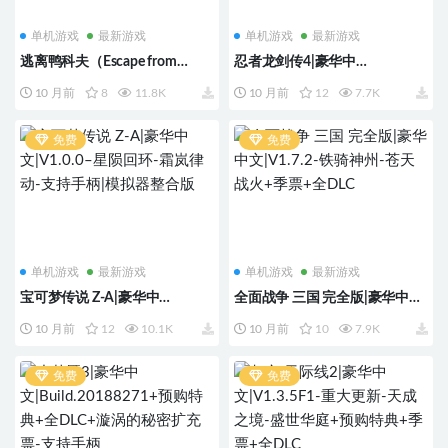
单机游戏
最新游戏
单机游戏
最新游戏
逃离鸭科夫（Escape from
忍者龙剑传4|豪华中
Duckov）|官方中文|版本：
文|Build.20221720-苍影再临-黄
10 月前
8
11.8K
10 月前
12
7.7K
v1.0.26
昏的誓刃+预购特典+全DLC
免费
免费
单机游戏
最新游戏
单机游戏
最新游戏
宝可梦传说 Z-A|豪华中
全面战争 三国 完全版|豪华中
文|V1.0.0–星陨回环-霜岚律动-
文|V1.7.2-铁骑神州-苍天战火
10 月前
12
10.1K
10 月前
10
7.9K
支持手柄|模拟器整合版
+季票+全DLC
免费
免费