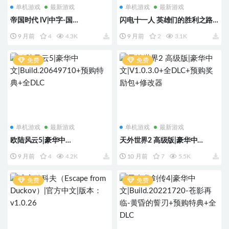
单机游戏
最新游戏
单机游戏
最新游戏
帝国时代 IV|中字-国
闪电十一人 英雄们的胜利之路
语|V15.1.7149-帝国征途-铁骑纵
高级版|豪华中文|+预购特典+全
9 月前
4
4.3K
9 月前
2
3.1K
横+全DLC+4KHDR+原声音乐
DLC-支持手柄
免费
免费
单机游戏
最新游戏
单机游戏
最新游戏
欧陆风云5|豪华中
天外世界2 高级版|豪华中
文|Build.20649710+预购特典
文|V1.0.3.0+全DLC+预购奖励包
9 月前
4
4.2K
10 月前
7
5.5K
+全DLC
+修改器
免费
免费