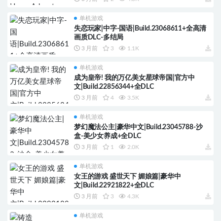
单机游戏
失恋玩家|中字-国语|Build.23068611+全高清
画质DLC-多结局
3 月前
3
1.1K
单机游戏
成为皇帝! 我的万亿美女星球帝国|官方中
文|Build.22856344+全DLC
3 月前
4
3.5K
单机游戏
梦幻魔法公主|豪华中文|Build.23045788-沙
盒-美少女养成+全DLC
3 月前
1
2.0K
单机游戏
女王的游戏 盛世天下 媚娘篇|豪华中
文|Build.22921822+全DLC
3 月前
3
4.3K
单机游戏