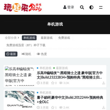
登录
单机游戏
单机游戏
全部分类
单机游戏
最新游戏
免费游戏
免费游戏迅雷（BT）种子下载
最新
随机
热度
单机游戏
最新游戏
乐高®蝙蝠侠™:黑暗骑士之遗 豪华版|官方中
文|Build.23222834+预购特典:“黑暗骑士归来”
蝙蝠套装+全DLC
3 月前
0
3.0K
单机游戏
量子破碎|豪华中文|Build.2012244+预购特典
+全DLC
3 月前
1
2.4K