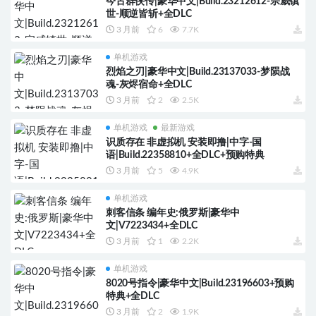
今古群侠传|豪华中文|Build.23212612-宗威镇
世-顺逆皆斩+全DLC
3 月前
6
7.7K
单机游戏
烈焰之刃|豪华中文|Build.23137033-梦陨战
魂-灰烬宿命+全DLC
3 月前
2
2.5K
单机游戏
最新游戏
识质存在 非虚拟机 安装即撸|中字-国
语|Build.22358810+全DLC+预购特典
3 月前
5
4.9K
单机游戏
刺客信条 编年史:俄罗斯|豪华中
文|V7223434+全DLC
3 月前
1
2.2K
单机游戏
8020号指令|豪华中文|Build.23196603+预购
特典+全DLC
3 月前
2
1.9K