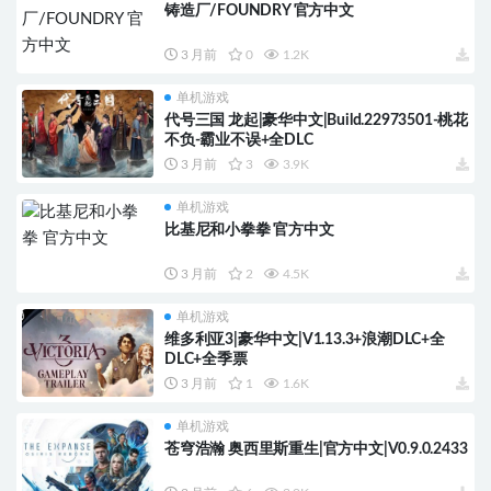
铸造厂/FOUNDRY 官方中文
3 月前
0
1.2K
单机游戏
代号三国 龙起|豪华中文|Build.22973501-桃花
不负-霸业不误+全DLC
3 月前
3
3.9K
单机游戏
比基尼和小拳拳 官方中文
3 月前
2
4.5K
单机游戏
维多利亚3|豪华中文|V1.13.3+浪潮DLC+全
DLC+全季票
3 月前
1
1.6K
单机游戏
苍穹浩瀚 奥西里斯重生|官方中文|V0.9.0.2433