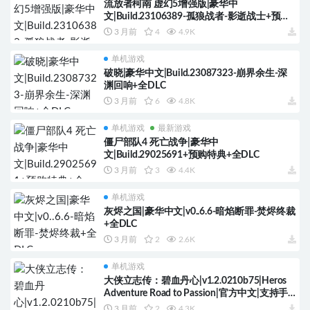
流放者柯南 虚幻5增强版|豪华中
文|Build.23106389-孤狼战者-影逝战士+预购
特典+全DLC
3 月前
4
4.9K
单机游戏
破晓|豪华中文|Build.23087323-崩界余生-深
渊回响+全DLC
3 月前
6
4.8K
单机游戏
最新游戏
僵尸部队4 死亡战争|豪华中
文|Build.29025691+预购特典+全DLC
3 月前
3
4.4K
单机游戏
灰烬之国|豪华中文|v0..6.6-暗焰断罪-焚烬终裁
+全DLC
3 月前
2
2.6K
单机游戏
大侠立志传：碧血丹心|v1.2.0210b75|Heros
Adventure Road to Passion|官方中文|支持手
柄
3 月前
2
4.3K