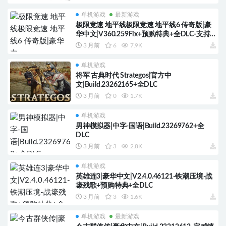
单机游戏
最新游戏
极限竞速 地平线极限竞速 地平线6 传奇版|豪
华中文|V360.259Fix+预购特典+全DLC-支持
手柄
3 月前
6
7.9K
单机游戏
将军 古典时代 Strategos|官方中
文|Build.23262165+全DLC
3 月前
0
1.7K
单机游戏
男神模拟器|中字-国语|Build.23269762+全
DLC
3 月前
3
2.8K
单机游戏
英雄连3|豪华中文|V2.4.0.46121-铁潮压境-战
壕残歌+预购特典+全DLC
3 月前
3
1.6K
单机游戏
最新游戏