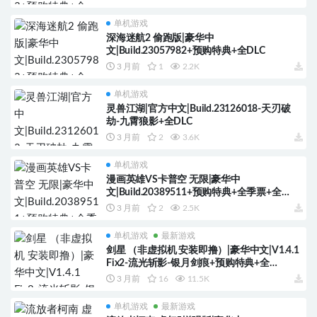
单机游戏
深海迷航2 偷跑版|豪华中
文|Build.23057982+预购特典+全DLC
3 月前
1
2.2K
单机游戏
灵兽江湖|官方中文|Build.23126018-天刃破
劫-九霄狼影+全DLC
3 月前
2
3.6K
单机游戏
漫画英雄VS卡普空 无限|豪华中
文|Build.20389511+预购特典+全季票+全
DLC+修改器
3 月前
2
2.5K
单机游戏
最新游戏
剑星 （非虚拟机 安装即撸）|豪华中文|V1.4.1
Fix2-流光斩影-银月剑痕+预购特典+全
DLC+修改器
3 月前
16
11.5K
单机游戏
最新游戏