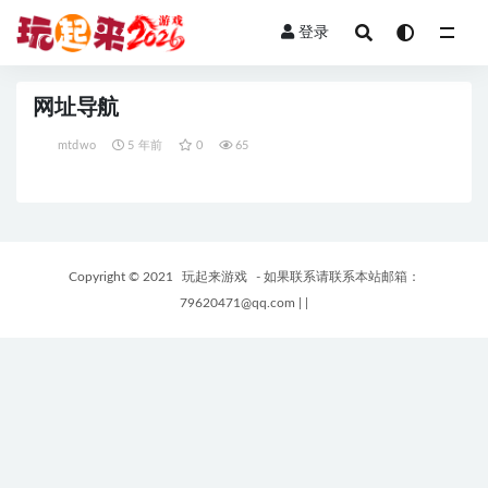
登录
全部
网址导航
mtdwo
5 年前
0
65
Copyright © 2021
玩起来游戏
- 如果联系请联系本站邮箱：
79620471@qq.com
|
|