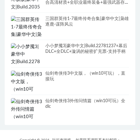
合高清材质+全职业最终装备+最强武器存档
+修改器+全DLC+原声全BGM
三国群英传1-7最终传奇合集|豪华中文|枭雄
逐鹿-谋阵风云
小小梦魇3|豪华中文|Build.22781237+幕后
DLC+全DLC+漩涡的秘密扩充票-支持手柄
仙剑奇侠传3中文版，（win10可玩），直
接玩
仙剑奇侠传3外传问情篇（win10可玩）全
dlc