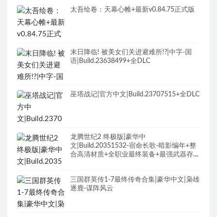
太吾绘卷：天幕心帷+最新v0.84.75正式版
末日降临! 被美女们关进避难所!?|中字-国
语|Build.23638499+全DLC
巫塔战记|官方中文|Build.23707515+全DLC
龙腾世纪2 终极版|豪华中
文|Build.20351532-宿命长歌-暗影编年+整
合高清材质+全职业最终装备+最强武器存档
+修改器+全DLC+原声全BGM
三国群英传1-7最终传奇合集|豪华中文|枭雄
逐鹿-谋阵风云